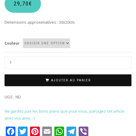
29,70
€
Dimensions approximatives : 30x20cm
Couleur
AJOUTER AU PANIER
UGS :
ND
Ne gardez pas les bons plans que pour vous, partagez cet article
avec vos amis ;-)
Facebook
Twitter
Pinterest
Email
WhatsApp
Telegram
Viber