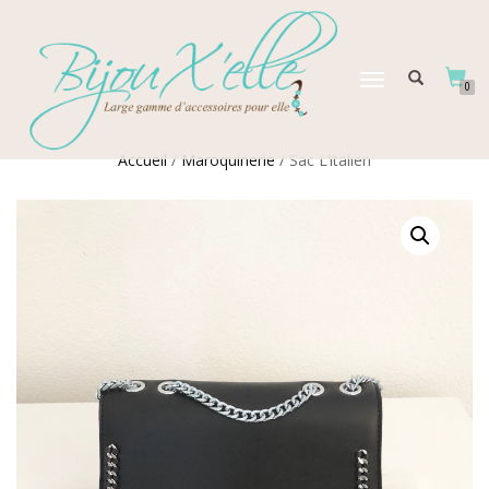
DÉPLIER
0
LA
NAVIGATION
Accueil
/
Maroquinerie
/ Sac L’italien