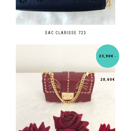
SAC CLARISSE 723
23,90
€
–
28,60
€